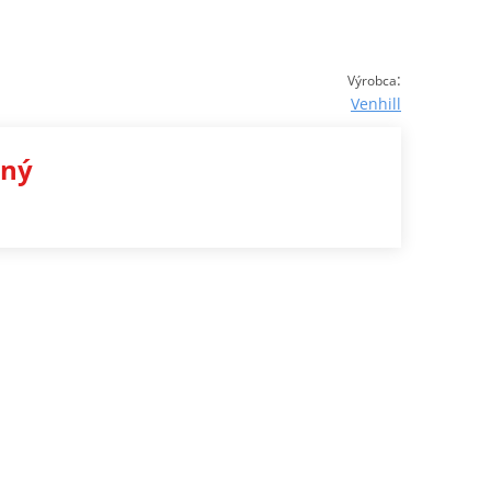
:
Výrobca
Venhill
ený