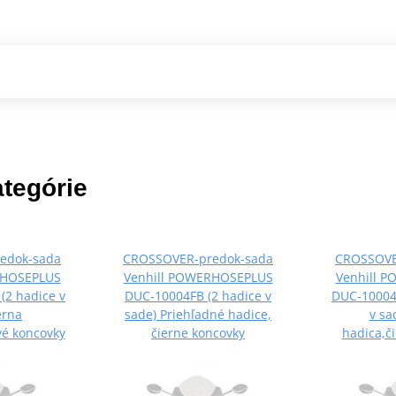
ategórie
edok-sada
CROSSOVER-predok-sada
CROSSOVE
RHOSEPLUS
Venhill POWERHOSEPLUS
Venhill 
(2 hadice v
DUC-10004FB (2 hadice v
DUC-10004
erna
sade) Priehľadné hadice,
v sa
é koncovky
čierne koncovky
hadica,č