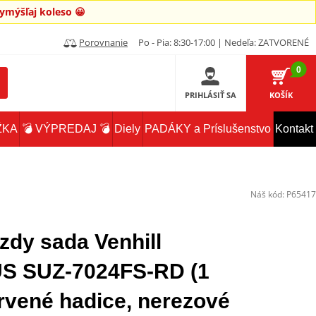
mýšľaj koleso 😀
Porovnanie
Po - Pia: 8:30-17:00 | Nedeľa: ZATVORENÉ
0
PRIHLÁSIŤ SA
KOŠÍK
ŽKA
💣 VÝPREDAJ 💣
Diely
PADÁKY a Príslušenstvo
Kontakt
Náš kód:
P65417
zdy sada Venhill
 SUZ-7024FS-RD (1
rvené hadice, nerezové