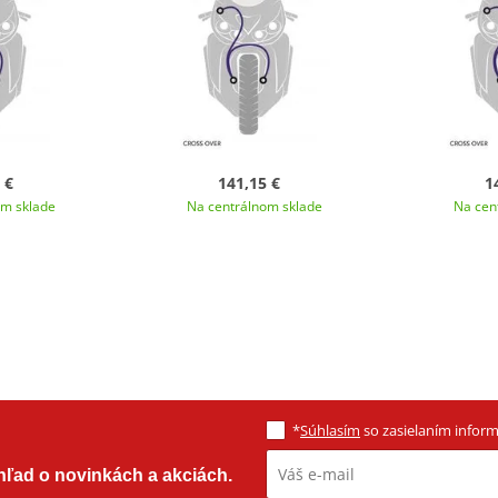
 €
141,15 €
1
om sklade
Na centrálnom sklade
Na cen
*
Súhlasím
so zasielaním informá
ehľad o novinkách a akciách.