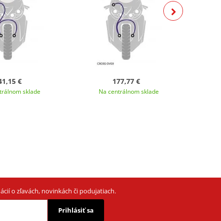
41,15 €
177,77 €
trálnom sklade
Na centrálnom sklade
N
cií o zľavách, novinkách či podujatiach.
Prihlásiť sa