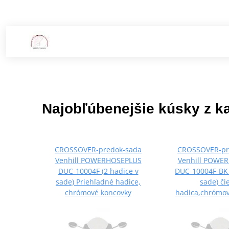
Najobľúbenejšie kúsky z k
CROSSOVER-predok-sada
CROSSOVER-pr
Venhill POWERHOSEPLUS
Venhill POWE
DUC-10004F (2 hadice v
DUC-10004F-BK 
sade) Priehľadné hadice,
sade) či
chrómové koncovky
hadica,chrómov