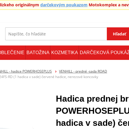
blízkeho originálnym
darčekovým poukazom
Motokomplex a nevy
Hľadať
OBLEČENIE
BATOŽINA
KOZMETIKA
DARČEKOVÁ POUKÁ
NHILL - hadice POWERHOSEPLUS
VENHILL - predné -sada ROAD
FS-RD (1 hadica v sade) červené hadice, nerezové koncovky
Hadica prednej br
POWERHOSEPLUS
hadica v sade) če