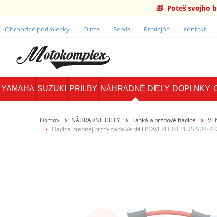
🎁 Poteš svojho 
Obchodné podmienky
O nás
Servis
Predajňa
Kontakt
YAMAHA
SUZUKI
PRILBY
NÁHRADNÉ DIELY
DOPLNKY
Domov
NÁHRADNÉ DIELY
Lanká a brzdové hadice
VE
Hadica prednej brzdy sada Venhill POWERHOSEPLUS SUZ-7024