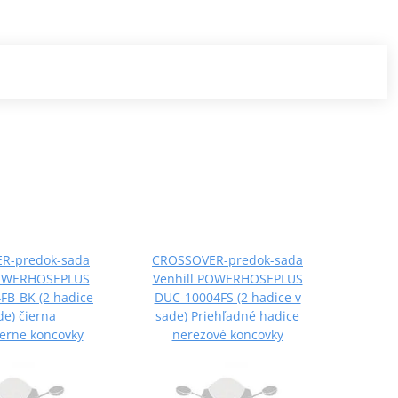
R-predok-sada
CROSSOVER-predok-sada
CROS
POWERHOSEPLUS
Venhill POWERHOSEPLUS
Venh
FB-BK (2 hadice
DUC-10004FS (2 hadice v
DUC-1
de) čierna
sade) Priehľadné hadice
ierne koncovky
nerezové koncovky
hadic