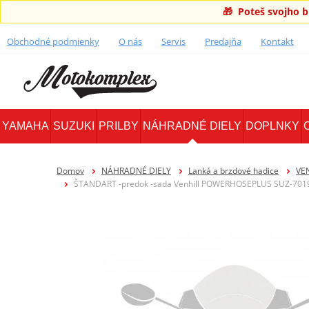
🎁 Poteš svojho 
Obchodné podmienky
O nás
Servis
Predajňa
Kontakt
YAMAHA
SUZUKI
PRILBY
NÁHRADNÉ DIELY
DOPLNKY
Domov
NÁHRADNÉ DIELY
Lanká a brzdové hadice
VE
ŠTANDART -predok -sada Venhill POWERHOSEPLUS SUZ-7019FB