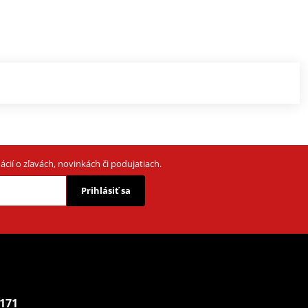
cií o zľavách, novinkách či podujatiach.
Prihlásiť sa
 171