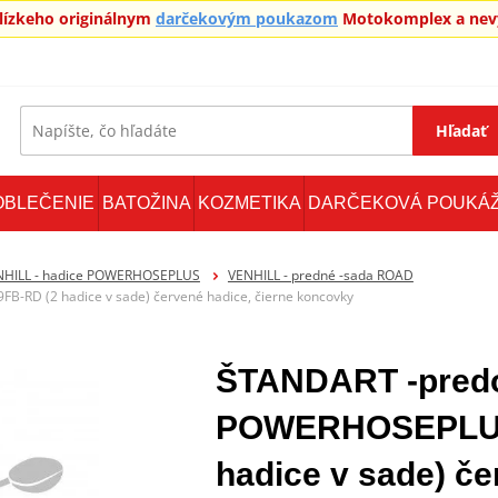
blízkeho originálnym
darčekovým poukazom
Motokomplex a nevy
Hľadať
OBLEČENIE
BATOŽINA
KOZMETIKA
DARČEKOVÁ POUKÁ
NHILL - hadice POWERHOSEPLUS
VENHILL - predné -sada ROAD
-RD (2 hadice v sade) červené hadice, čierne koncovky
ŠTANDART -predok
POWERHOSEPLUS
hadice v sade) če