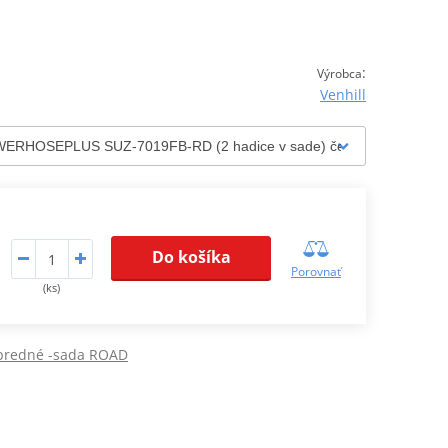
:
Výrobca
Venhill
Do košíka
Porovnať
(ks)
 predné -sada ROAD