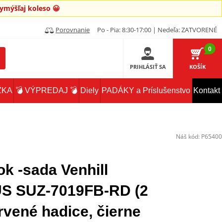
mýšľaj koleso 😀
Porovnanie
Po - Pia: 8:30-17:00 | Nedeľa: ZATVORENÉ
0
PRIHLÁSIŤ SA
KOŠÍK
ŽKA
💣 VÝPREDAJ 💣
Diely
PADÁKY a Príslušenstvo
Kontakt
Náš kód:
P65400
 -sada Venhill
 SUZ-7019FB-RD (2
rvené hadice, čierne