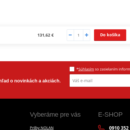
Do košíka
131,62 €
*
Súhlasím
so zasielaním informá
ehľad o novinkách a akciách.
Vyberáme pre vás
E-SHOP
0910 352
Prilby NOLAN