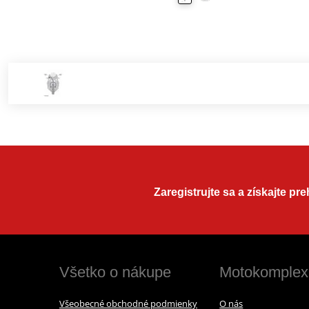
Zaregistrujte sa a získajte pr
Všetko o nákupe
Motokomplex
Všeobecné obchodné podmienky
O nás